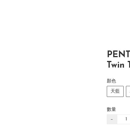
PENT
Twin
顏色
天藍
數量
−