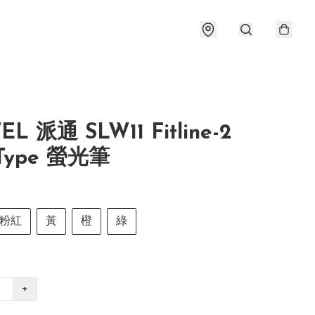
EL 派通 SLW11 Fitline-2
 Type 螢光筆
粉紅
黃
橙
綠
+