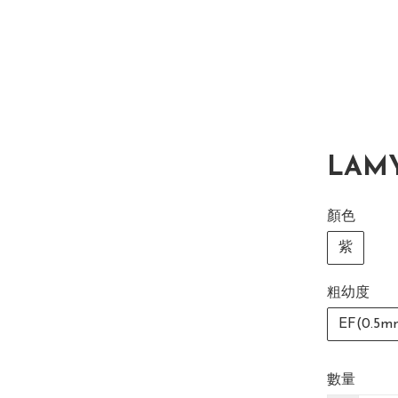
LAM
顏色
紫
粗幼度
EF(0.5m
數量