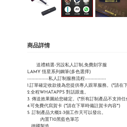
商品詳情
🎁
💡
送禮精選-另設私人訂制,免費刻字服
💡
🎁
LAMY 恆星系列鋼筆(多色選擇)
---------------私人訂制服務流程---------------
1.訂單確定收款後為您提供專人跟單服務。(*請在
2.全程WHATAPPS 對話跟進。
3. 傳送效果圖給您確定。(*所有訂制產品不支持任
4.可免費代寫賀卡 (*請在下單時備註賀卡內容*)
5. 訂制產品大概2-3個工作天可以發出。
✅筆筆
內置T10黑藍色筆芯
✅
德國製造