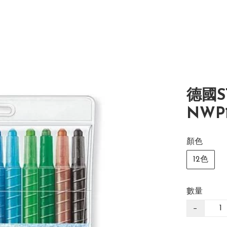
德國ST
NWP1
顏色
12色
數量
−