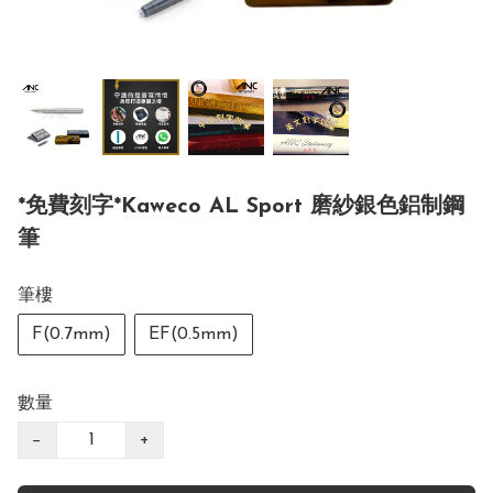
*免費刻字*Kaweco AL Sport 磨紗銀色鋁制鋼
筆
筆樓
F(0.7mm)
EF(0.5mm)
數量
−
+